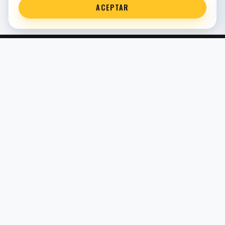
ACEPTAR
Servicio técnico oficial de suspensión en Bilbao. Recambios,
montaje, revisión y puesta a punto para moto y competición.
COMERCIO ELECTRÓNICO · ESPAÑA · IVA INCLUIDO EN
PRECIOS DE TIENDA
TIENDA
Todos los recambios
Buscador por moto
Búsqueda guiada