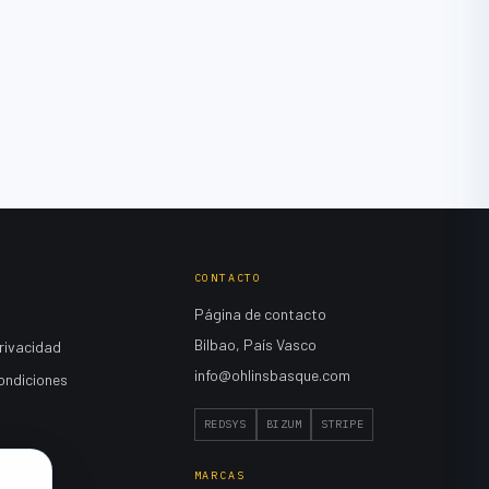
CONTACTO
Página de contacto
Bilbao, País Vasco
privacidad
info@ohlinsbasque.com
ondiciones
REDSYS
BIZUM
STRIPE
MARCAS