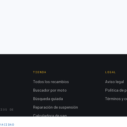
TIENDA
LEGAL
Todos los recambios
Aviso legal
Buscador por moto
Política de 
Búsqueda guiada
Términos y c
Reparación de suspensión
CIOS DE
Calculadora de sag
Mi carrito
VACIDAD