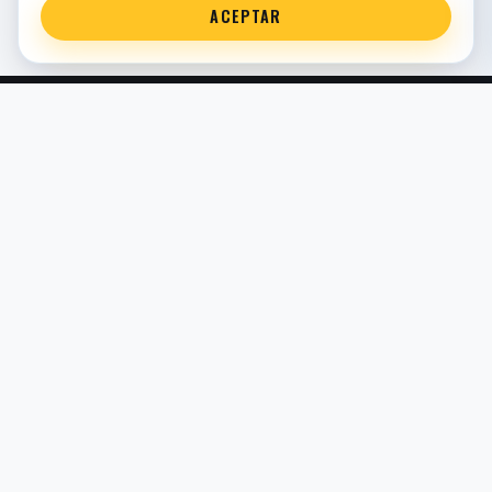
ACEPTAR
Servicio técnico oficial de suspensión en Bilbao. Recambios,
montaje, revisión y puesta a punto para moto y competición.
COMERCIO ELECTRÓNICO · ESPAÑA · IVA INCLUIDO EN
PRECIOS DE TIENDA
TIENDA
Todos los recambios
Buscador por moto
Búsqueda guiada