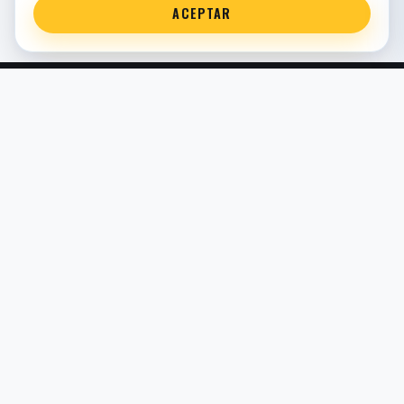
ACEPTAR
Servicio técnico oficial de suspensión en Bilbao. Recambios,
montaje, revisión y puesta a punto para moto y competición.
COMERCIO ELECTRÓNICO · ESPAÑA · IVA INCLUIDO EN
PRECIOS DE TIENDA
TIENDA
Todos los recambios
Buscador por moto
Búsqueda guiada