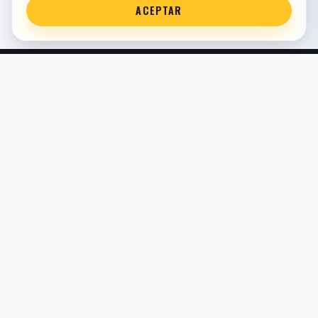
ACEPTAR
Servicio técnico oficial de suspensión en Bilbao. Recambios,
montaje, revisión y puesta a punto para moto y competición.
COMERCIO ELECTRÓNICO · ESPAÑA · IVA INCLUIDO EN
PRECIOS DE TIENDA
TIENDA
Todos los recambios
Buscador por moto
Búsqueda guiada