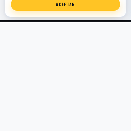
ACEPTAR
Servicio técnico oficial de suspensión en Bilbao. Recambios,
montaje, revisión y puesta a punto para moto y competición.
COMERCIO ELECTRÓNICO · ESPAÑA · IVA INCLUIDO EN
PRECIOS DE TIENDA
TIENDA
Todos los recambios
Buscador por moto
Búsqueda guiada