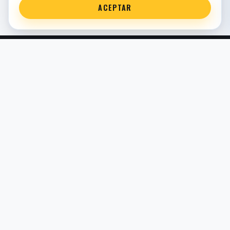
ACEPTAR
Servicio técnico oficial de suspensión en Bilbao. Recambios,
montaje, revisión y puesta a punto para moto y competición.
COMERCIO ELECTRÓNICO · ESPAÑA · IVA INCLUIDO EN
PRECIOS DE TIENDA
TIENDA
Todos los recambios
Buscador por moto
Búsqueda guiada