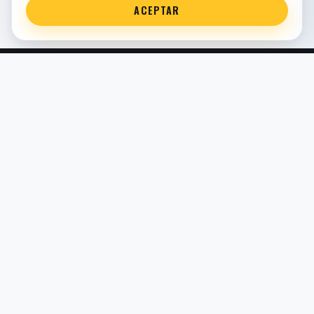
ACEPTAR
Servicio técnico oficial de suspensión en Bilbao. Recambios,
montaje, revisión y puesta a punto para moto y competición.
COMERCIO ELECTRÓNICO · ESPAÑA · IVA INCLUIDO EN
PRECIOS DE TIENDA
TIENDA
Todos los recambios
Buscador por moto
Búsqueda guiada