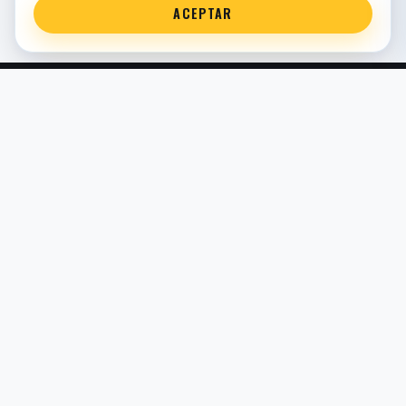
ACEPTAR
Servicio técnico oficial de suspensión en Bilbao. Recambios,
montaje, revisión y puesta a punto para moto y competición.
COMERCIO ELECTRÓNICO · ESPAÑA · IVA INCLUIDO EN
PRECIOS DE TIENDA
TIENDA
Todos los recambios
Buscador por moto
Búsqueda guiada