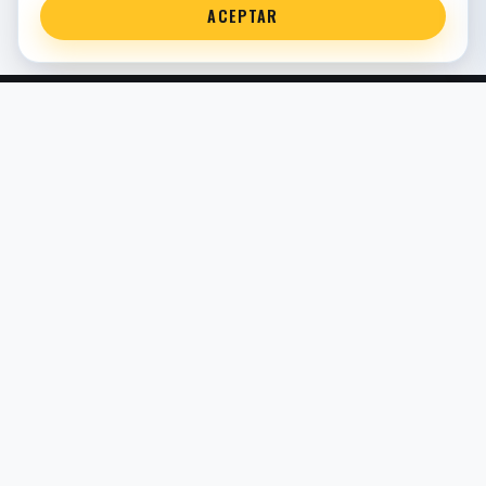
ACEPTAR
Servicio técnico oficial de suspensión en Bilbao. Recambios,
montaje, revisión y puesta a punto para moto y competición.
COMERCIO ELECTRÓNICO · ESPAÑA · IVA INCLUIDO EN
PRECIOS DE TIENDA
TIENDA
Todos los recambios
Buscador por moto
Búsqueda guiada