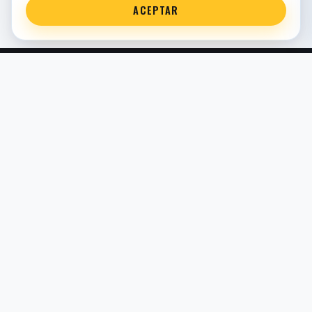
ACEPTAR
Servicio técnico oficial de suspensión en Bilbao. Recambios,
montaje, revisión y puesta a punto para moto y competición.
COMERCIO ELECTRÓNICO · ESPAÑA · IVA INCLUIDO EN
PRECIOS DE TIENDA
TIENDA
Todos los recambios
Buscador por moto
Búsqueda guiada