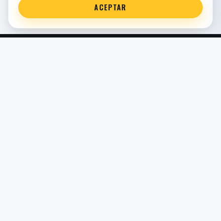
ACEPTAR
Servicio técnico oficial de suspensión en Bilbao. Recambios,
montaje, revisión y puesta a punto para moto y competición.
COMERCIO ELECTRÓNICO · ESPAÑA · IVA INCLUIDO EN
PRECIOS DE TIENDA
TIENDA
Todos los recambios
Buscador por moto
Búsqueda guiada