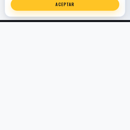
ACEPTAR
Servicio técnico oficial de suspensión en Bilbao. Recambios,
montaje, revisión y puesta a punto para moto y competición.
COMERCIO ELECTRÓNICO · ESPAÑA · IVA INCLUIDO EN
PRECIOS DE TIENDA
TIENDA
Todos los recambios
Buscador por moto
Búsqueda guiada