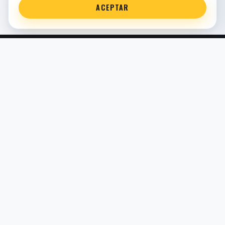
ACEPTAR
Servicio técnico oficial de suspensión en Bilbao. Recambios,
montaje, revisión y puesta a punto para moto y competición.
COMERCIO ELECTRÓNICO · ESPAÑA · IVA INCLUIDO EN
PRECIOS DE TIENDA
TIENDA
Todos los recambios
Buscador por moto
Búsqueda guiada