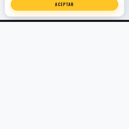
ACEPTAR
Servicio técnico oficial de suspensión en Bilbao. Recambios,
montaje, revisión y puesta a punto para moto y competición.
COMERCIO ELECTRÓNICO · ESPAÑA · IVA INCLUIDO EN
PRECIOS DE TIENDA
TIENDA
Todos los recambios
Buscador por moto
Búsqueda guiada