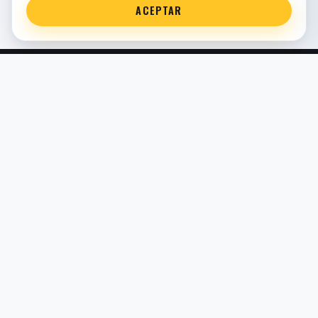
ACEPTAR
Servicio técnico oficial de suspensión en Bilbao. Recambios,
montaje, revisión y puesta a punto para moto y competición.
COMERCIO ELECTRÓNICO · ESPAÑA · IVA INCLUIDO EN
PRECIOS DE TIENDA
TIENDA
Todos los recambios
Buscador por moto
Búsqueda guiada