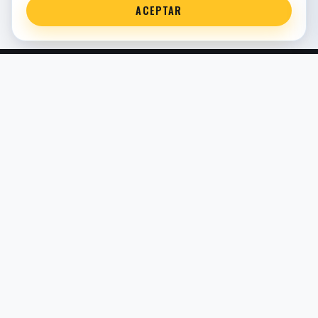
ACEPTAR
Servicio técnico oficial de suspensión en Bilbao. Recambios,
montaje, revisión y puesta a punto para moto y competición.
COMERCIO ELECTRÓNICO · ESPAÑA · IVA INCLUIDO EN
PRECIOS DE TIENDA
TIENDA
Todos los recambios
Buscador por moto
Búsqueda guiada