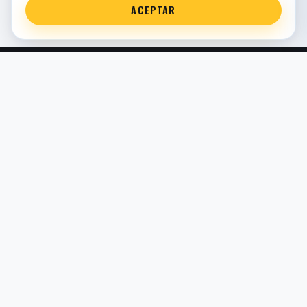
ACEPTAR
Servicio técnico oficial de suspensión en Bilbao. Recambios,
montaje, revisión y puesta a punto para moto y competición.
COMERCIO ELECTRÓNICO · ESPAÑA · IVA INCLUIDO EN
PRECIOS DE TIENDA
TIENDA
Todos los recambios
Buscador por moto
Búsqueda guiada