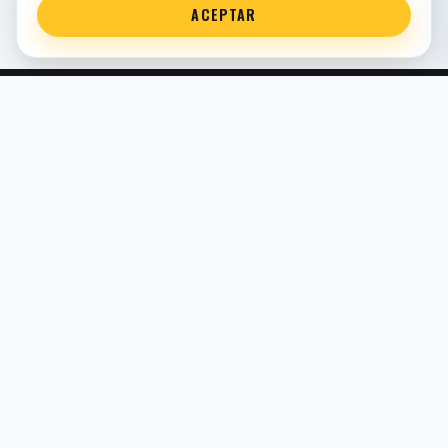
ACEPTAR
Servicio técnico oficial de suspensión en Bilbao. Recambios,
montaje, revisión y puesta a punto para moto y competición.
COMERCIO ELECTRÓNICO · ESPAÑA · IVA INCLUIDO EN
PRECIOS DE TIENDA
TIENDA
Todos los recambios
Buscador por moto
Búsqueda guiada