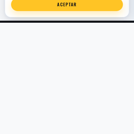
ACEPTAR
Servicio técnico oficial de suspensión en Bilbao. Recambios,
montaje, revisión y puesta a punto para moto y competición.
COMERCIO ELECTRÓNICO · ESPAÑA · IVA INCLUIDO EN
PRECIOS DE TIENDA
TIENDA
Todos los recambios
Buscador por moto
Búsqueda guiada