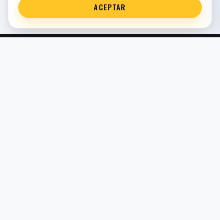
ACEPTAR
Servicio técnico oficial de suspensión en Bilbao. Recambios,
montaje, revisión y puesta a punto para moto y competición.
COMERCIO ELECTRÓNICO · ESPAÑA · IVA INCLUIDO EN
PRECIOS DE TIENDA
TIENDA
Todos los recambios
Buscador por moto
Búsqueda guiada