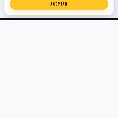
ACEPTAR
Servicio técnico oficial de suspensión en Bilbao. Recambios,
montaje, revisión y puesta a punto para moto y competición.
COMERCIO ELECTRÓNICO · ESPAÑA · IVA INCLUIDO EN
PRECIOS DE TIENDA
TIENDA
Todos los recambios
Buscador por moto
Búsqueda guiada