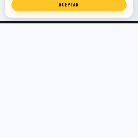
ACEPTAR
Servicio técnico oficial de suspensión en Bilbao. Recambios,
montaje, revisión y puesta a punto para moto y competición.
COMERCIO ELECTRÓNICO · ESPAÑA · IVA INCLUIDO EN
PRECIOS DE TIENDA
TIENDA
Todos los recambios
Buscador por moto
Búsqueda guiada