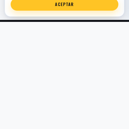
ACEPTAR
Servicio técnico oficial de suspensión en Bilbao. Recambios,
montaje, revisión y puesta a punto para moto y competición.
COMERCIO ELECTRÓNICO · ESPAÑA · IVA INCLUIDO EN
PRECIOS DE TIENDA
TIENDA
Todos los recambios
Buscador por moto
Búsqueda guiada