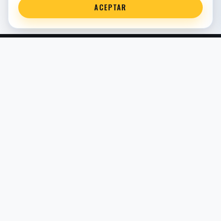
ACEPTAR
Servicio técnico oficial de suspensión en Bilbao. Recambios,
montaje, revisión y puesta a punto para moto y competición.
COMERCIO ELECTRÓNICO · ESPAÑA · IVA INCLUIDO EN
PRECIOS DE TIENDA
TIENDA
Todos los recambios
Buscador por moto
Búsqueda guiada