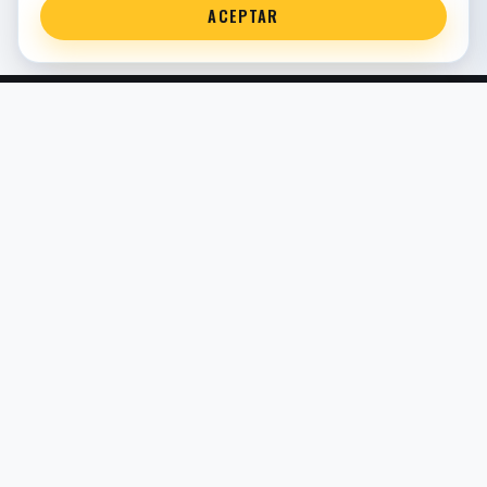
ACEPTAR
Servicio técnico oficial de suspensión en Bilbao. Recambios,
montaje, revisión y puesta a punto para moto y competición.
COMERCIO ELECTRÓNICO · ESPAÑA · IVA INCLUIDO EN
PRECIOS DE TIENDA
TIENDA
Todos los recambios
Buscador por moto
Búsqueda guiada