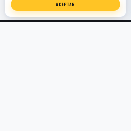
ACEPTAR
Servicio técnico oficial de suspensión en Bilbao. Recambios,
montaje, revisión y puesta a punto para moto y competición.
COMERCIO ELECTRÓNICO · ESPAÑA · IVA INCLUIDO EN
PRECIOS DE TIENDA
TIENDA
Todos los recambios
Buscador por moto
Búsqueda guiada