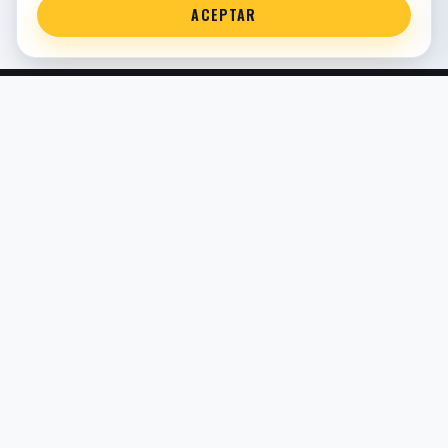
ACEPTAR
Servicio técnico oficial de suspensión en Bilbao. Recambios,
montaje, revisión y puesta a punto para moto y competición.
COMERCIO ELECTRÓNICO · ESPAÑA · IVA INCLUIDO EN
PRECIOS DE TIENDA
TIENDA
Todos los recambios
Buscador por moto
Búsqueda guiada