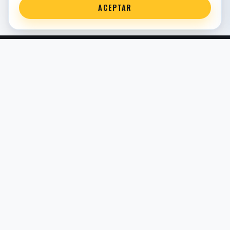
ACEPTAR
Servicio técnico oficial de suspensión en Bilbao. Recambios,
montaje, revisión y puesta a punto para moto y competición.
COMERCIO ELECTRÓNICO · ESPAÑA · IVA INCLUIDO EN
PRECIOS DE TIENDA
TIENDA
Todos los recambios
Buscador por moto
Búsqueda guiada