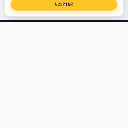
ACEPTAR
Servicio técnico oficial de suspensión en Bilbao. Recambios,
montaje, revisión y puesta a punto para moto y competición.
COMERCIO ELECTRÓNICO · ESPAÑA · IVA INCLUIDO EN
PRECIOS DE TIENDA
TIENDA
Todos los recambios
Buscador por moto
Búsqueda guiada