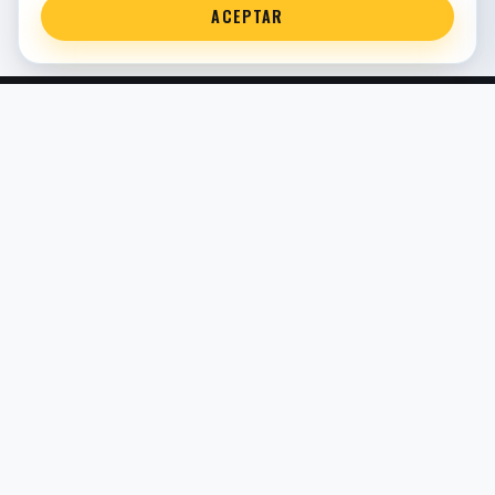
ACEPTAR
Servicio técnico oficial de suspensión en Bilbao. Recambios,
montaje, revisión y puesta a punto para moto y competición.
COMERCIO ELECTRÓNICO · ESPAÑA · IVA INCLUIDO EN
PRECIOS DE TIENDA
TIENDA
Todos los recambios
Buscador por moto
Búsqueda guiada