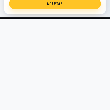
ACEPTAR
Servicio técnico oficial de suspensión en Bilbao. Recambios,
montaje, revisión y puesta a punto para moto y competición.
COMERCIO ELECTRÓNICO · ESPAÑA · IVA INCLUIDO EN
PRECIOS DE TIENDA
TIENDA
Todos los recambios
Buscador por moto
Búsqueda guiada