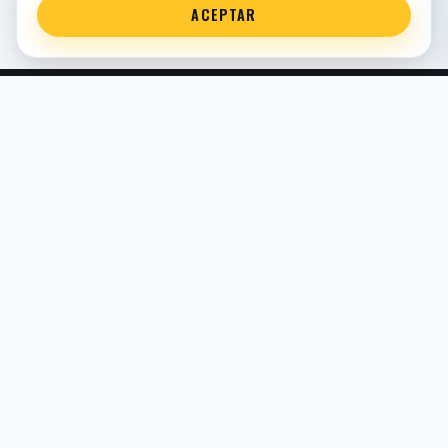
ACEPTAR
Servicio técnico oficial de suspensión en Bilbao. Recambios,
montaje, revisión y puesta a punto para moto y competición.
COMERCIO ELECTRÓNICO · ESPAÑA · IVA INCLUIDO EN
PRECIOS DE TIENDA
TIENDA
Todos los recambios
Buscador por moto
Búsqueda guiada