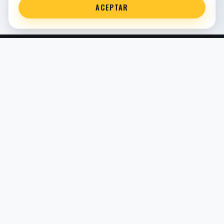
ACEPTAR
Servicio técnico oficial de suspensión en Bilbao. Recambios,
montaje, revisión y puesta a punto para moto y competición.
COMERCIO ELECTRÓNICO · ESPAÑA · IVA INCLUIDO EN
PRECIOS DE TIENDA
TIENDA
Todos los recambios
Buscador por moto
Búsqueda guiada