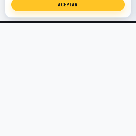
ACEPTAR
Servicio técnico oficial de suspensión en Bilbao. Recambios,
montaje, revisión y puesta a punto para moto y competición.
COMERCIO ELECTRÓNICO · ESPAÑA · IVA INCLUIDO EN
PRECIOS DE TIENDA
TIENDA
Todos los recambios
Buscador por moto
Búsqueda guiada