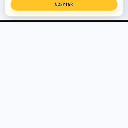
ACEPTAR
Servicio técnico oficial de suspensión en Bilbao. Recambios,
montaje, revisión y puesta a punto para moto y competición.
COMERCIO ELECTRÓNICO · ESPAÑA · IVA INCLUIDO EN
PRECIOS DE TIENDA
TIENDA
Todos los recambios
Buscador por moto
Búsqueda guiada