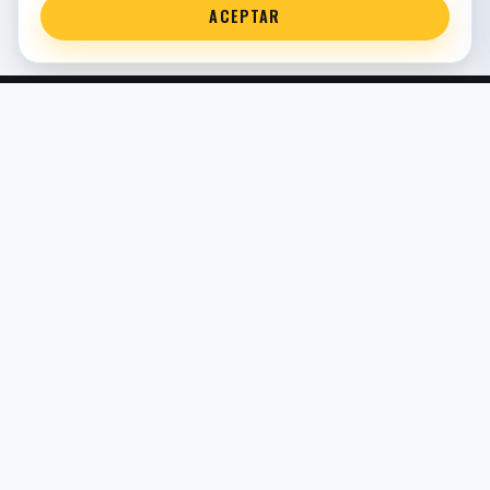
ACEPTAR
Servicio técnico oficial de suspensión en Bilbao. Recambios,
montaje, revisión y puesta a punto para moto y competición.
COMERCIO ELECTRÓNICO · ESPAÑA · IVA INCLUIDO EN
PRECIOS DE TIENDA
TIENDA
Todos los recambios
Buscador por moto
Búsqueda guiada