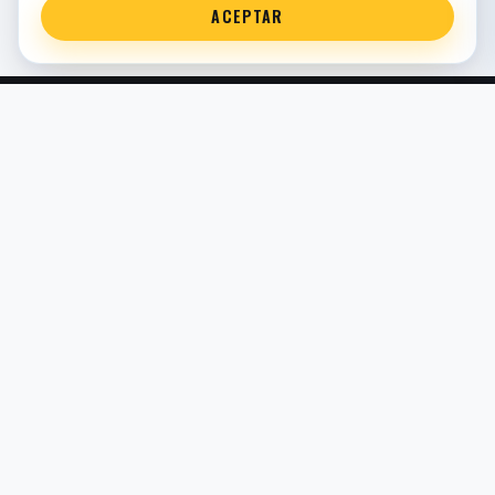
ACEPTAR
Servicio técnico oficial de suspensión en Bilbao. Recambios,
montaje, revisión y puesta a punto para moto y competición.
COMERCIO ELECTRÓNICO · ESPAÑA · IVA INCLUIDO EN
PRECIOS DE TIENDA
TIENDA
Todos los recambios
Buscador por moto
Búsqueda guiada