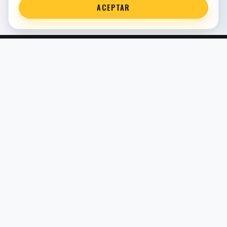
ACEPTAR
Servicio técnico oficial de suspensión en Bilbao. Recambios,
montaje, revisión y puesta a punto para moto y competición.
COMERCIO ELECTRÓNICO · ESPAÑA · IVA INCLUIDO EN
PRECIOS DE TIENDA
TIENDA
Todos los recambios
Buscador por moto
Búsqueda guiada