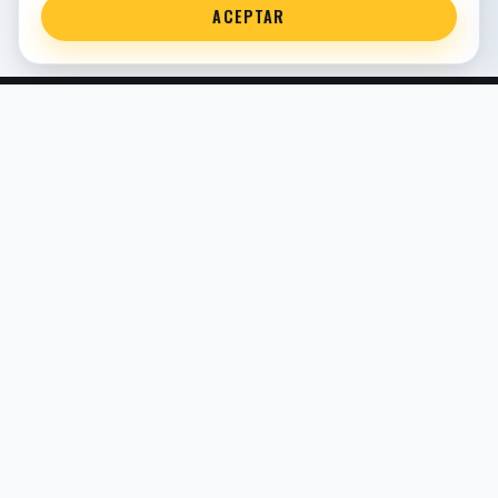
ACEPTAR
Servicio técnico oficial de suspensión en Bilbao. Recambios,
montaje, revisión y puesta a punto para moto y competición.
COMERCIO ELECTRÓNICO · ESPAÑA · IVA INCLUIDO EN
PRECIOS DE TIENDA
TIENDA
Todos los recambios
Buscador por moto
Búsqueda guiada