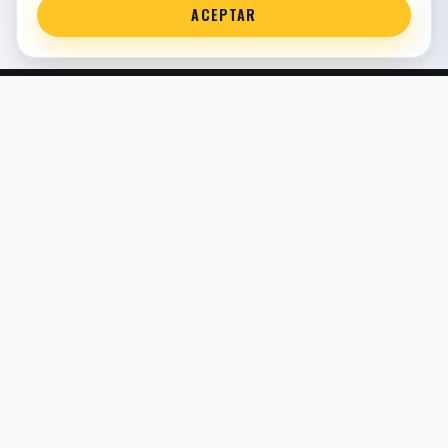
ACEPTAR
Servicio técnico oficial de suspensión en Bilbao. Recambios,
montaje, revisión y puesta a punto para moto y competición.
COMERCIO ELECTRÓNICO · ESPAÑA · IVA INCLUIDO EN
PRECIOS DE TIENDA
TIENDA
Todos los recambios
Buscador por moto
Búsqueda guiada