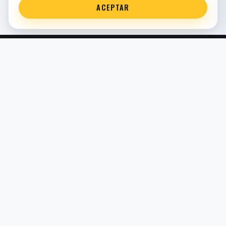
ACEPTAR
Servicio técnico oficial de suspensión en Bilbao. Recambios,
montaje, revisión y puesta a punto para moto y competición.
COMERCIO ELECTRÓNICO · ESPAÑA · IVA INCLUIDO EN
PRECIOS DE TIENDA
TIENDA
Todos los recambios
Buscador por moto
Búsqueda guiada