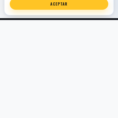
ACEPTAR
Servicio técnico oficial de suspensión en Bilbao. Recambios,
montaje, revisión y puesta a punto para moto y competición.
COMERCIO ELECTRÓNICO · ESPAÑA · IVA INCLUIDO EN
PRECIOS DE TIENDA
TIENDA
Todos los recambios
Buscador por moto
Búsqueda guiada