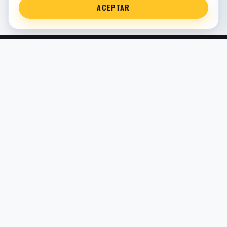
ACEPTAR
Servicio técnico oficial de suspensión en Bilbao. Recambios,
montaje, revisión y puesta a punto para moto y competición.
COMERCIO ELECTRÓNICO · ESPAÑA · IVA INCLUIDO EN
PRECIOS DE TIENDA
TIENDA
Todos los recambios
Buscador por moto
Búsqueda guiada