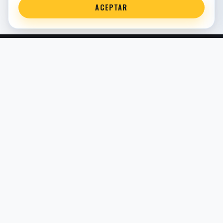
ACEPTAR
Servicio técnico oficial de suspensión en Bilbao. Recambios,
montaje, revisión y puesta a punto para moto y competición.
COMERCIO ELECTRÓNICO · ESPAÑA · IVA INCLUIDO EN
PRECIOS DE TIENDA
TIENDA
Todos los recambios
Buscador por moto
Búsqueda guiada