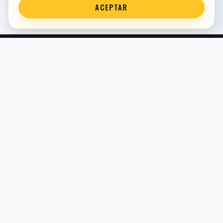
ACEPTAR
Servicio técnico oficial de suspensión en Bilbao. Recambios,
montaje, revisión y puesta a punto para moto y competición.
COMERCIO ELECTRÓNICO · ESPAÑA · IVA INCLUIDO EN
PRECIOS DE TIENDA
TIENDA
Todos los recambios
Buscador por moto
Búsqueda guiada