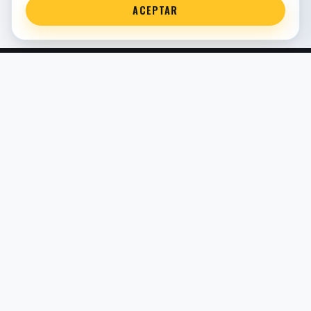
ACEPTAR
Servicio técnico oficial de suspensión en Bilbao. Recambios,
montaje, revisión y puesta a punto para moto y competición.
COMERCIO ELECTRÓNICO · ESPAÑA · IVA INCLUIDO EN
PRECIOS DE TIENDA
TIENDA
Todos los recambios
Buscador por moto
Búsqueda guiada