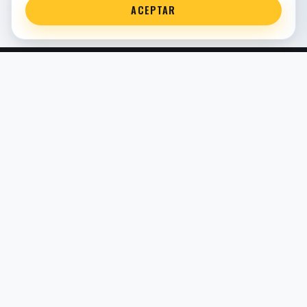
ACEPTAR
Servicio técnico oficial de suspensión en Bilbao. Recambios,
montaje, revisión y puesta a punto para moto y competición.
COMERCIO ELECTRÓNICO · ESPAÑA · IVA INCLUIDO EN
PRECIOS DE TIENDA
TIENDA
Todos los recambios
Buscador por moto
Búsqueda guiada