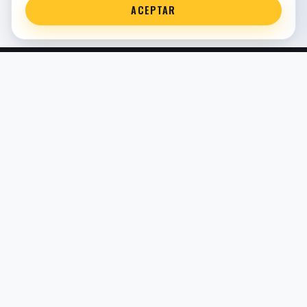
ACEPTAR
Servicio técnico oficial de suspensión en Bilbao. Recambios,
montaje, revisión y puesta a punto para moto y competición.
COMERCIO ELECTRÓNICO · ESPAÑA · IVA INCLUIDO EN
PRECIOS DE TIENDA
TIENDA
Todos los recambios
Buscador por moto
Búsqueda guiada