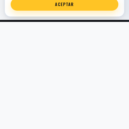
ACEPTAR
Servicio técnico oficial de suspensión en Bilbao. Recambios,
montaje, revisión y puesta a punto para moto y competición.
COMERCIO ELECTRÓNICO · ESPAÑA · IVA INCLUIDO EN
PRECIOS DE TIENDA
TIENDA
Todos los recambios
Buscador por moto
Búsqueda guiada